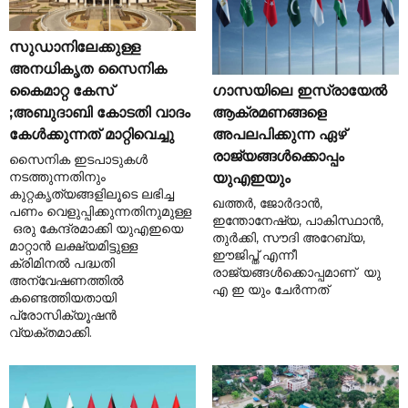
സുഡാനിലേക്കുള്ള
അനധികൃത സൈനിക
ഗാസയിലെ ഇസ്രായേൽ
കൈമാറ്റ കേസ്
ആക്രമണങ്ങളെ
;അബുദാബി കോടതി വാദം
അപലപിക്കുന്ന ഏഴ്
കേൾക്കുന്നത് മാറ്റിവെച്ചു
രാജ്യങ്ങൾക്കൊപ്പം
സൈനിക ഇടപാടുകൾ
നടത്തുന്നതിനും
യുഎഇയും
കുറ്റകൃത്യങ്ങളിലൂടെ ലഭിച്ച
ഖത്തർ, ജോർദാൻ,
പണം വെളുപ്പിക്കുന്നതിനുമുള്ള
ഇന്തോനേഷ്യ, പാകിസ്ഥാൻ,
ഒരു കേന്ദ്രമാക്കി യുഎഇയെ
തുർക്കി, സൗദി അറേബ്യ,
മാറ്റാൻ ലക്ഷ്യമിട്ടുള്ള
ഈജിപ്ത് എന്നീ
ക്രിമിനൽ പദ്ധതി
രാജ്യങ്ങൾക്കൊപ്പമാണ് യു
അന്വേഷണത്തിൽ
എ ഇ യും ചേർന്നത്
കണ്ടെത്തിയതായി
പ്രോസിക്യൂഷൻ
വ്യക്തമാക്കി.