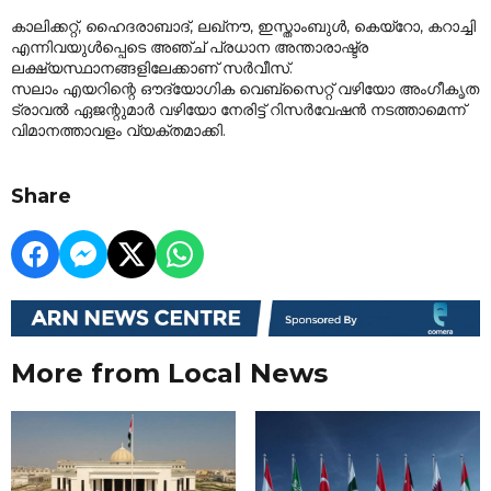
കാലിക്കറ്റ്, ഹൈദരാബാദ്, ലഖ്‌നൗ, ഇസ്താംബുൾ, കെയ്‌റോ, കറാച്ചി
എന്നിവയുൾപ്പെടെ അഞ്ച് പ്രധാന അന്താരാഷ്ട്ര
ലക്ഷ്യസ്ഥാനങ്ങളിലേക്കാണ് സർവീസ്.
സലാം എയറിന്റെ ഔദ്യോഗിക വെബ്‌സൈറ്റ് വഴിയോ അംഗീകൃത
ട്രാവൽ ഏജന്റുമാർ വഴിയോ നേരിട്ട് റിസർവേഷൻ നടത്താമെന്ന്
വിമാനത്താവളം വ്യക്തമാക്കി.
Share
More from Local News