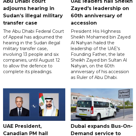
Abu Dhabi court
UAE leaders hail Sheikh
adjourns hearing in
Zayed's leadership on
Sudan’s illegal military
60th anniversary of
transfer case
accession
The Abu Dhabi Federal Court
President His Highness
of Appeal has adjourned the
Sheikh Mohamed bin Zayed
hearing in the Sudan illegal
Al Nahyan hailed the
military transfer case,
leadership of the UAE's
involving 13 people and six
Founding Father, the late
companies, until August 12
Sheikh Zayed bin Sultan Al
to allow the defence to
Nahyan, on the 60th
complete its pleadings.
anniversary of his accession
as Ruler of Abu Dhabi.
UAE President,
Dubai expands Bus-On-
Canadian PM hail
Demand service to