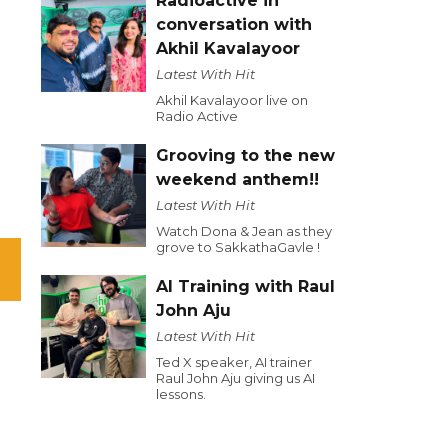
Radioactive in
conversation with
Akhil Kavalayoor
Latest With Hit
Akhil Kavalayoor live on
Radio Active
Grooving to the new
weekend anthem!!
Latest With Hit
Watch Dona & Jean as they
grove to SakkathaGavle !
AI Training with Raul
John Aju
Latest With Hit
Ted X speaker, AI trainer
Raul John Aju giving us AI
lessons.