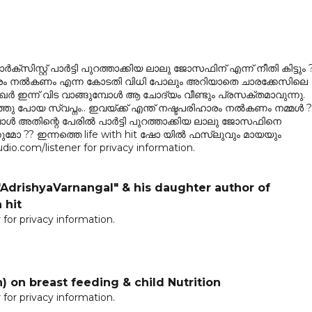
്സിസ്റ്റ് പാർട്ടി പുറത്താക്കിയ ലാലു ജോസഫിന് എന്ന് നീതി കിട്ടും 
ാരം നൽകണം എന്ന കോടതി വിധി പോലും അറിയാതെ ചാരക്കേസിലെ
ർ ഇന്ന് വിട വാങ്ങുമ്പോൾ ആ ചോദ്യം വീണ്ടും പ്രസക്തമാവുന്നു.
ു പോയ സ്വപ്നം.. ഇവയ്ക്ക് എന്ത് നഷ്ടപരിഹാരം നൽകണം നമ്മൾ ?
പോൾ അതിന്റെ പേരിൽ പാർട്ടി പുറത്താക്കിയ ലാലു ജോസഫിനെ
െടുക്കുമോ ?? ഇന്നത്തെ life with hit ഷോ യിൽ ഫസ്‌ലുവും മായയും
io.com/listener for privacy information.
"AdrishyaVarnangal" & his daughter author of
 hit
for privacy information.
n) on breast feeding & child Nutrition
for privacy information.