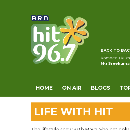
BACK TO BAC
Kombedu Kuzh
Mg Sreekumar
HOME
ON AIR
BLOGS
TOP
LIFE WITH HIT
The lifestyle show with Maya. She not onl