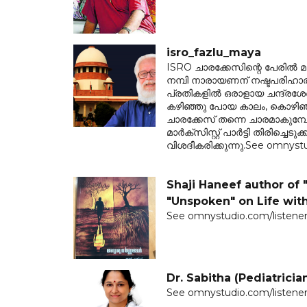
isro_fazlu_maya
ISRO ചാരക്കേസിന്റെ പേരിൽ മാർക
നമ്പി നാരായണന് നഷ്ടപരിഹ
പ്രതികളിൽ ഒരാളായ ചന്ദ്രശേഖ
കഴിഞ്ഞു പോയ കാലം, കൊഴിഞ്ഞ
ചാരക്കേസ് തന്നെ ചാരമാകുമ്
മാർക്സിസ്റ്റ് പാർട്ടി തിരിച്ച
വിശദീകരിക്കുന്നു.See omnystud
Shaji Haneef author of 
"Unspoken" on Life with
See omnystudio.com/listener 
Dr. Sabitha (Pediatricia
See omnystudio.com/listener 