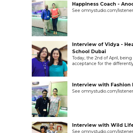
Happiness Coach - Ano
See omnystudio.com/listener 
Interview of Vidya - He
School Dubai
Today, the 2nd of April, bein
acceptance for the differentl
Interview with Fashio
See omnystudio.com/listener 
Interview with Wild Li
See omnystudio.com/listener 