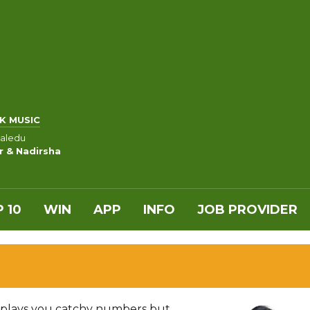
K MUSIC
aledu
 & Nadirsha
 10
WIN
APP
INFO
JOB PROVIDER
y plays you catchy numbers but