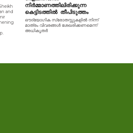
നിർമ്മാണത്തിലിരിക്കുന്ന
Sheikh
an and
കെട്ടിടത്തിൽ തീപിടുത്തം
mir
ഔദ്യോഗിക സ്രോതസ്സുകളിൽ നിന്ന്
thening
മാത്രം വിവരങ്ങൾ ശേഖരിക്കണമെന്ന്
അധികൃതർ
p.