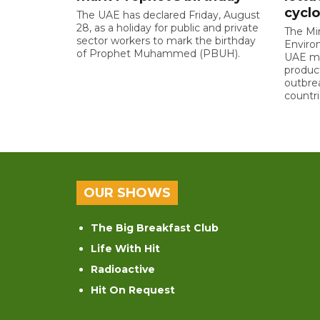
cyclo
The UAE has declared Friday, August
28, as a holiday for public and private
The Mi
sector workers to mark the birthday
Enviro
of Prophet Muhammed (PBUH).
UAE ma
product
outbre
countri
OUR SHOWS
The Big Breakfast Club
Life With Hit
Radioactive
Hit On Request