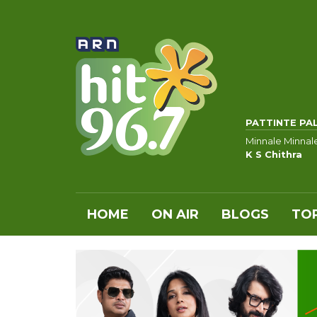
PATTINTE PA
Minnale Minnal
K S Chithra
HOME
ON AIR
BLOGS
TOP