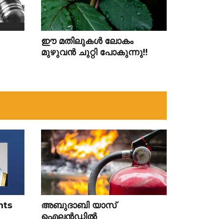
ഈ മതിലുകള്‍ ലോകം
മുഴുവന്‍ ചുറ്റി പോകുന്നു!!
nts
അബുദാബി യാസ്
ഐലൻഡിൽ