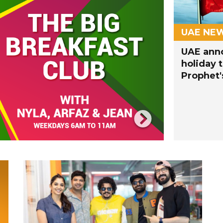
UAE NE
UAE ann
holiday 
Prophet'