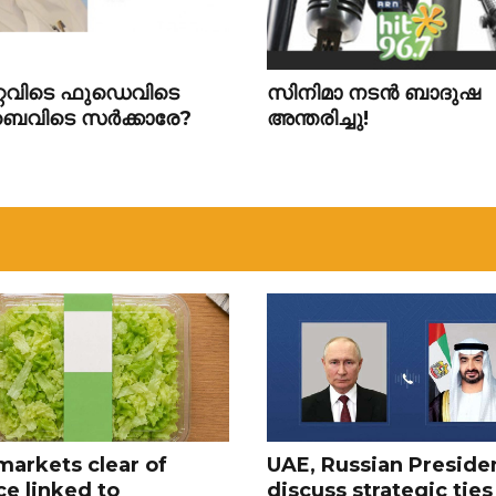
റെവിടെ ഫുഡെവിടെ
സിനിമാ നടൻ ബാദുഷ
വിടെ സർക്കാരേ?
അന്തരിച്ചു!
markets clear of
UAE, Russian Preside
ce linked to
discuss strategic ties