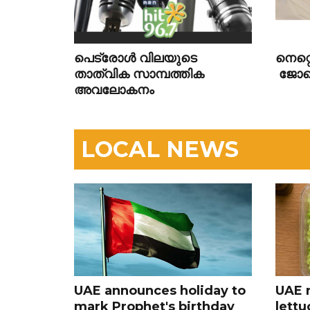
പെട്രോൾ വിലയുടെ
നെറ്
താത്വിക സാമ്പത്തിക
ജോബെ
അവലോകനം
LOCAL NEWS
UAE announces holiday to
UAE 
mark Prophet's birthday
lettu