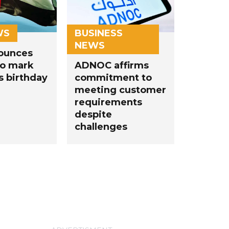
WS
BUSINESS
NEWS
ounces
to mark
ADNOC affirms
s birthday
commitment to
meeting customer
requirements
despite
challenges