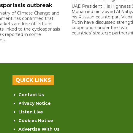
sporiasis outbreak
UAE President His Highness 
Mohamed bin Zayed Al Nahy
nistry of Climate Change and
his Russian counterpart Vladi
nment has confirmed that
Putin have discussed streng
rkets are free of lettuce
cooperation under the two
s linked to the cyclosporiasis
countries' strategic partnershi
ak reported in some
es.
QUICK LINKS
Contact Us
Privacy Notice
Listen Live
Cookies Notice
Advertise With Us