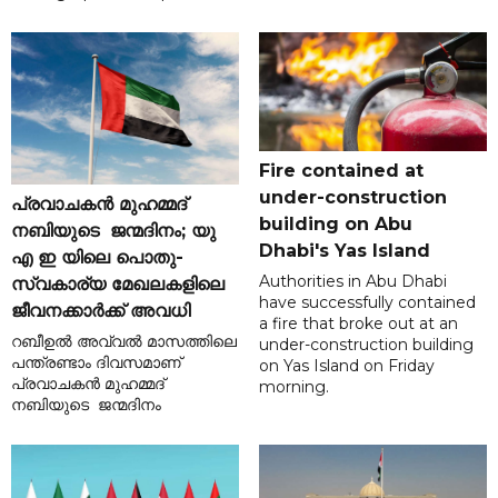
Fire contained at
under-construction
പ്രവാചകൻ മുഹമ്മദ്
building on Abu
നബിയുടെ ജന്മദിനം; യു
Dhabi's Yas Island
എ ഇ യിലെ പൊതു-
Authorities in Abu Dhabi
സ്വകാര്യ മേഖലകളിലെ
have successfully contained
ജീവനക്കാർക്ക് അവധി
a fire that broke out at an
റബീഉൽ അവ്വൽ മാസത്തിലെ
under-construction building
പന്ത്രണ്ടാം ദിവസമാണ്
on Yas Island on Friday
പ്രവാചകൻ മുഹമ്മദ്
morning.
നബിയുടെ ജന്മദിനം