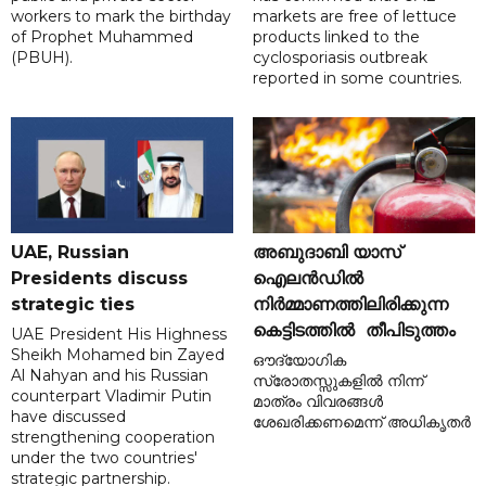
workers to mark the birthday
markets are free of lettuce
of Prophet Muhammed
products linked to the
(PBUH).
cyclosporiasis outbreak
reported in some countries.
UAE, Russian
അബുദാബി യാസ്
Presidents discuss
ഐലൻഡിൽ
strategic ties
നിർമ്മാണത്തിലിരിക്കുന്ന
കെട്ടിടത്തിൽ തീപിടുത്തം
UAE President His Highness
Sheikh Mohamed bin Zayed
ഔദ്യോഗിക
Al Nahyan and his Russian
സ്രോതസ്സുകളിൽ നിന്ന്
counterpart Vladimir Putin
മാത്രം വിവരങ്ങൾ
have discussed
ശേഖരിക്കണമെന്ന് അധികൃതർ
strengthening cooperation
under the two countries'
strategic partnership.