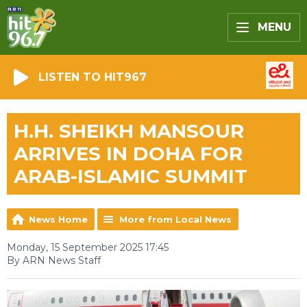
MENU
LISTEN TO HIT967
H.H. SHEIKH MANSOUR
ARRIVES IN DOHA FOR
ARAB-ISLAMIC SUMMIT
News Home
More from Local News
Monday, 15 September 2025 17:45
By ARN News Staff