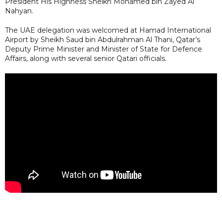
President His Highness Sheikh Mohamed bin Zayed Al
Nahyan.
The UAE delegation was welcomed at Hamad International
Airport by Sheikh Saud bin Abdulrahman Al Thani, Qatar’s
Deputy Prime Minister and Minister of State for Defence
Affairs, along with several senior Qatari officials.