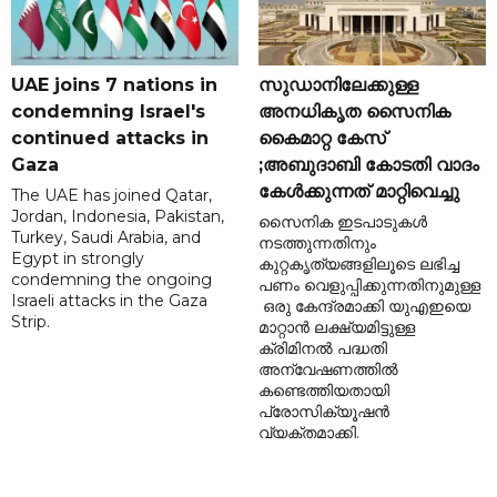
UAE joins 7 nations in
സുഡാനിലേക്കുള്ള
condemning Israel's
അനധികൃത സൈനിക
continued attacks in
കൈമാറ്റ കേസ്
Gaza
;അബുദാബി കോടതി വാദം
കേൾക്കുന്നത് മാറ്റിവെച്ചു
The UAE has joined Qatar,
Jordan, Indonesia, Pakistan,
സൈനിക ഇടപാടുകൾ
Turkey, Saudi Arabia, and
നടത്തുന്നതിനും
Egypt in strongly
കുറ്റകൃത്യങ്ങളിലൂടെ ലഭിച്ച
condemning the ongoing
പണം വെളുപ്പിക്കുന്നതിനുമുള്ള
Israeli attacks in the Gaza
ഒരു കേന്ദ്രമാക്കി യുഎഇയെ
Strip.
മാറ്റാൻ ലക്ഷ്യമിട്ടുള്ള
ക്രിമിനൽ പദ്ധതി
അന്വേഷണത്തിൽ
കണ്ടെത്തിയതായി
പ്രോസിക്യൂഷൻ
വ്യക്തമാക്കി.