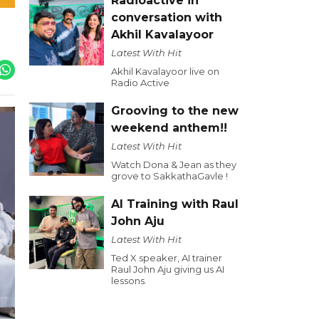
Radioactive in
conversation with
Akhil Kavalayoor
Latest With Hit
Akhil Kavalayoor live on
Radio Active
Grooving to the new
weekend anthem!!
Latest With Hit
Watch Dona & Jean as they
grove to SakkathaGavle !
AI Training with Raul
John Aju
Latest With Hit
Ted X speaker, AI trainer
Raul John Aju giving us AI
lessons.