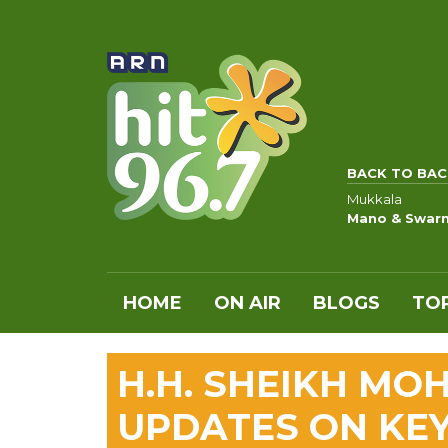
BACK TO BAC
Mukkala
Mano & Swarn
HOME
ON AIR
BLOGS
TOP
H.H. SHEIKH M
UPDATES ON KEY