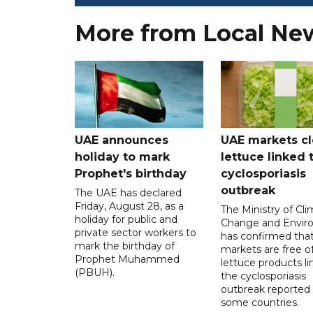
More from Local Ne
UAE announces
UAE markets cl
holiday to mark
lettuce linked 
Prophet's birthday
cyclosporiasis
outbreak
The UAE has declared
Friday, August 28, as a
The Ministry of Cl
holiday for public and
Change and Envir
private sector workers to
has confirmed tha
mark the birthday of
markets are free o
Prophet Muhammed
lettuce products li
(PBUH).
the cyclosporiasis
outbreak reported 
some countries.