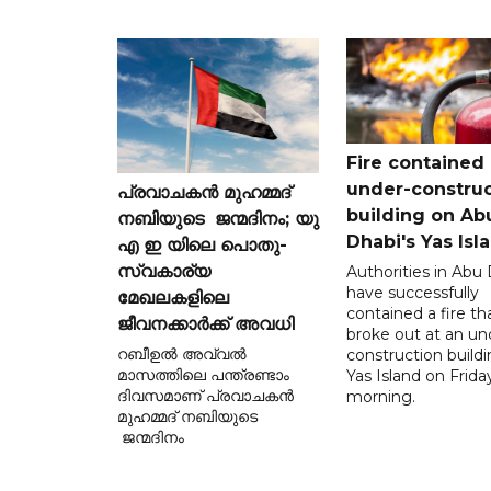
Fire contained 
under-construc
പ്രവാചകൻ മുഹമ്മദ്
building on Ab
നബിയുടെ ജന്മദിനം; യു
Dhabi's Yas Isl
എ ഇ യിലെ പൊതു-
സ്വകാര്യ
Authorities in Abu
have successfully
മേഖലകളിലെ
contained a fire th
ജീവനക്കാർക്ക് അവധി
broke out at an un
റബീഉൽ അവ്വൽ
construction build
മാസത്തിലെ പന്ത്രണ്ടാം
Yas Island on Frida
ദിവസമാണ് പ്രവാചകൻ
morning.
മുഹമ്മദ് നബിയുടെ
ജന്മദിനം