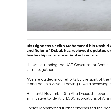
His Highness Sheikh Mohammed bin Rashid A
and Ruler of Dubai, has reviewed updates on 
leadership in future-oriented sectors.
He was attending the UAE Government Annual M
come together.
"We are guided in our efforts by the spirit of th
Mohamed bin Zayed, moving toward achieving our 
Held until November 6 in Abu Dhabi, the event lau
an initiative to identify 1,000 applications of AI 
Sheikh Mohammed further emphasised the dedica