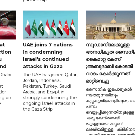
at
UAE joins 7 nations
സുഡാനിലേക്കുള്ള
tion
in condemning
അനധികൃത സൈനി
u
Israel's continued
കൈമാറ്റ കേസ്
and
attacks in Gaza
;അബുദാബി കോടതി
വാദം കേൾക്കുന്നത്
 Dhabi
The UAE has joined Qatar,
Jordan, Indonesia,
മാറ്റിവെച്ചു
at
Pakistan, Turkey, Saudi
സൈനിക ഇടപാടുകൾ
der-
Arabia, and Egypt in
നടത്തുന്നതിനും
ing on
strongly condemning the
കുറ്റകൃത്യങ്ങളിലൂടെ ലഭി
y
ongoing Israeli attacks in
പണം
the Gaza Strip.
വെളുപ്പിക്കുന്നതിനുമുള്ള
ഒരു കേന്ദ്രമാക്കി
യുഎഇയെ മാറ്റാൻ
ലക്ഷ്യമിട്ടുള്ള ക്രിമിന
പദ്ധതി അന്വേഷണത്ത