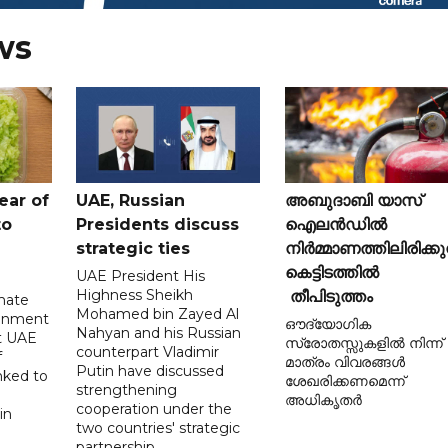
ws
ear of
UAE, Russian
അബുദാബി യാസ്
to
Presidents discuss
ഐലൻഡിൽ
strategic ties
നിർമ്മാണത്തിലിരിക്കു
കെട്ടിടത്തിൽ
UAE President His
Highness Sheikh
തീപിടുത്തം
imate
Mohamed bin Zayed Al
onment
ഔദ്യോഗിക
Nahyan and his Russian
t UAE
സ്രോതസ്സുകളിൽ നിന്ന്
counterpart Vladimir
f
മാത്രം വിവരങ്ങൾ
Putin have discussed
nked to
ശേഖരിക്കണമെന്ന്
strengthening
അധികൃതർ
cooperation under the
in
two countries' strategic
partnership.