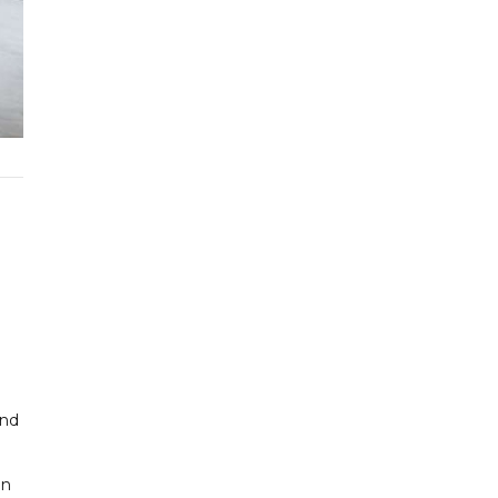
and
in