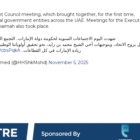
 Council meeting, which brought together, for the first time,
local government entities across the UAE. Meetings for the Execut
aimah also took place.
شهدت اليوم الاجتماعات السنوية لحكومة دولة الإمارات.. التجمع . .
 بروح الاتحاد، وبتوجيهات أخي الشيخ محمد بن زايد، نحو تحقيق أولوياتنا الوطنية
uVcbsPqkA
ريادة الإمارات في كل القطاعات..
mmed (@HHShkMohd)
November 5, 2025