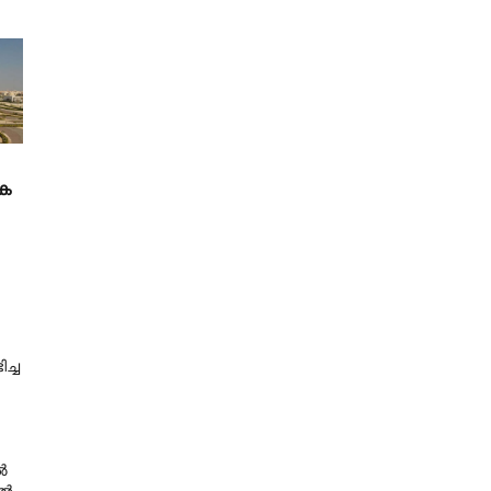
ക
ച്ച
ൽ
ിൽ