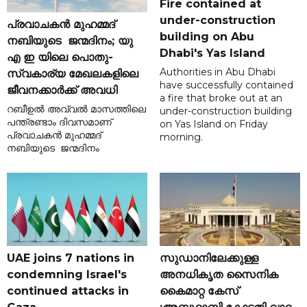
Fire contained at
under-construction
പ്രവാചകൻ മുഹമ്മദ്
building on Abu
നബിയുടെ ജന്മദിനം; യു
Dhabi's Yas Island
എ ഇ യിലെ പൊതു-
Authorities in Abu Dhabi
സ്വകാര്യ മേഖലകളിലെ
have successfully contained
ജീവനക്കാർക്ക് അവധി
a fire that broke out at an
റബീഉൽ അവ്വൽ മാസത്തിലെ
under-construction building
പന്ത്രണ്ടാം ദിവസമാണ്
on Yas Island on Friday
പ്രവാചകൻ മുഹമ്മദ്
morning.
നബിയുടെ ജന്മദിനം
UAE joins 7 nations in
സുഡാനിലേക്കുള്ള
condemning Israel's
അനധികൃത സൈനിക
continued attacks in
കൈമാറ്റ കേസ്