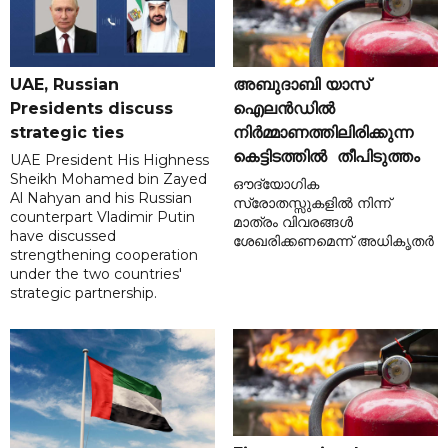
UAE, Russian
അബുദാബി യാസ്
Presidents discuss
ഐലൻഡിൽ
strategic ties
നിർമ്മാണത്തിലിരിക്കുന്ന
കെട്ടിടത്തിൽ തീപിടുത്തം
UAE President His Highness
Sheikh Mohamed bin Zayed
ഔദ്യോഗിക
Al Nahyan and his Russian
സ്രോതസ്സുകളിൽ നിന്ന്
counterpart Vladimir Putin
മാത്രം വിവരങ്ങൾ
have discussed
ശേഖരിക്കണമെന്ന് അധികൃതർ
strengthening cooperation
under the two countries'
strategic partnership.