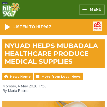
MENU
LISTEN TO HIT967
NYUAD HELPS MUBADALA
HEALTHCARE PRODUCE
MEDICAL SUPPLIES
News Home
More from Local News
Monday, 4 May 2020 17:35
By Maria Botros