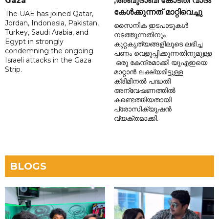
Gaza
;അബുദാബി കോടതി വാദം
കേൾക്കുന്നത് മാറ്റിവെച്ചു
The UAE has joined Qatar,
Jordan, Indonesia, Pakistan,
സൈനിക ഇടപാടുകൾ
Turkey, Saudi Arabia, and
നടത്തുന്നതിനും
Egypt in strongly
കുറ്റകൃത്യങ്ങളിലൂടെ ലഭിച്ച
condemning the ongoing
പണം വെളുപ്പിക്കുന്നതിനുമുള്ള
Israeli attacks in the Gaza
ഒരു കേന്ദ്രമാക്കി യുഎഇയെ
Strip.
മാറ്റാൻ ലക്ഷ്യമിട്ടുള്ള
ക്രിമിനൽ പദ്ധതി
അന്വേഷണത്തിൽ
കണ്ടെത്തിയതായി
പ്രോസിക്യൂഷൻ
വ്യക്തമാക്കി.
BLOGS