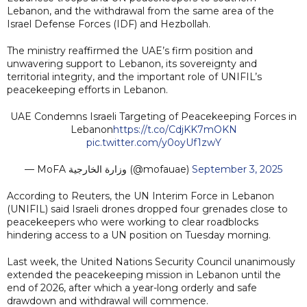
Lebanon, and the withdrawal from the same area of the
Israel Defense Forces (IDF) and Hezbollah.
The ministry reaffirmed the UAE’s firm position and
unwavering support to Lebanon, its sovereignty and
territorial integrity, and the important role of UNIFIL’s
peacekeeping efforts in Lebanon.
UAE Condemns Israeli Targeting of Peacekeeping Forces in
Lebanon
https://t.co/CdjKK7mOKN
pic.twitter.com/y0oyUf1zwY
— MoFA وزارة الخارجية (@mofauae)
September 3, 2025
According to Reuters, the UN Interim Force in Lebanon
(UNIFIL) said Israeli drones dropped four grenades close to
peacekeepers who were working to clear roadblocks
hindering access to a UN position on Tuesday morning.
Last week, the United Nations Security Council unanimously
extended the peacekeeping mission in Lebanon until the
end of 2026, after which a year-long orderly and safe
drawdown and withdrawal will commence.