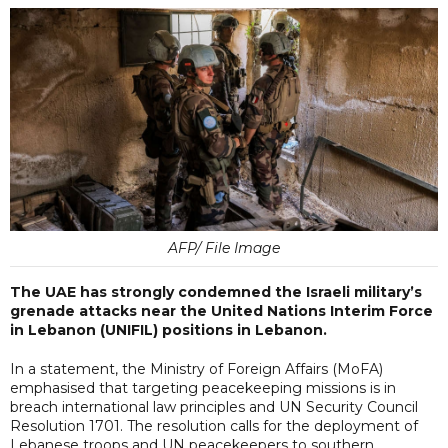
AFP/ File Image
The UAE has strongly condemned the Israeli military’s
grenade attacks near the United Nations Interim Force
in Lebanon (UNIFIL) positions in Lebanon.
In a statement, the Ministry of Foreign Affairs (MoFA)
emphasised that targeting peacekeeping missions is in
breach international law principles and UN Security Council
Resolution 1701. The resolution calls for the deployment of
Lebanese troops and UN peacekeepers to southern