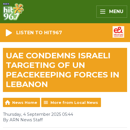
MENU
LISTEN TO HIT967
UAE CONDEMNS ISRAELI
TARGETING OF UN
PEACEKEEPING FORCES IN
LEBANON
News Home
More from Local News
Thursday, 4 September 2025 05:44
By ARN News Staff