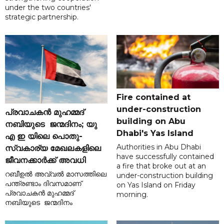
under the two countries'
strategic partnership.
Fire contained at
under-construction
പ്രവാചകൻ മുഹമ്മദ്
building on Abu
നബിയുടെ ജന്മദിനം; യു
Dhabi's Yas Island
എ ഇ യിലെ പൊതു-
Authorities in Abu Dhabi
സ്വകാര്യ മേഖലകളിലെ
have successfully contained
ജീവനക്കാർക്ക് അവധി
a fire that broke out at an
റബീഉൽ അവ്വൽ മാസത്തിലെ
under-construction building
പന്ത്രണ്ടാം ദിവസമാണ്
on Yas Island on Friday
പ്രവാചകൻ മുഹമ്മദ്
morning.
നബിയുടെ ജന്മദിനം