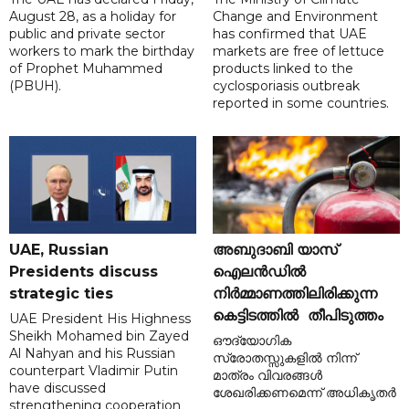
August 28, as a holiday for
Change and Environment
public and private sector
has confirmed that UAE
workers to mark the birthday
markets are free of lettuce
of Prophet Muhammed
products linked to the
(PBUH).
cyclosporiasis outbreak
reported in some countries.
UAE, Russian
അബുദാബി യാസ്
Presidents discuss
ഐലൻഡിൽ
strategic ties
നിർമ്മാണത്തിലിരിക്കുന്ന
കെട്ടിടത്തിൽ തീപിടുത്തം
UAE President His Highness
Sheikh Mohamed bin Zayed
ഔദ്യോഗിക
Al Nahyan and his Russian
സ്രോതസ്സുകളിൽ നിന്ന്
counterpart Vladimir Putin
മാത്രം വിവരങ്ങൾ
have discussed
ശേഖരിക്കണമെന്ന് അധികൃതർ
strengthening cooperation