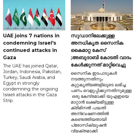
UAE joins 7 nations in
സുഡാനിലേക്കുള്ള
condemning Israel's
അനധികൃത സൈനിക
continued attacks in
കൈമാറ്റ കേസ്
Gaza
;അബുദാബി കോടതി വാദം
കേൾക്കുന്നത് മാറ്റിവെച്ചു
The UAE has joined Qatar,
Jordan, Indonesia, Pakistan,
സൈനിക ഇടപാടുകൾ
Turkey, Saudi Arabia, and
നടത്തുന്നതിനും
Egypt in strongly
കുറ്റകൃത്യങ്ങളിലൂടെ ലഭിച്ച
condemning the ongoing
പണം വെളുപ്പിക്കുന്നതിനുമുള്ള
Israeli attacks in the Gaza
ഒരു കേന്ദ്രമാക്കി യുഎഇയെ
Strip.
മാറ്റാൻ ലക്ഷ്യമിട്ടുള്ള
ക്രിമിനൽ പദ്ധതി
അന്വേഷണത്തിൽ
കണ്ടെത്തിയതായി
പ്രോസിക്യൂഷൻ
വ്യക്തമാക്കി.