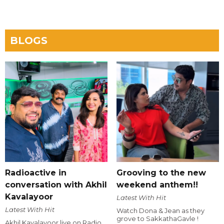
BLOGS
Radioactive in
Grooving to the new
conversation with Akhil
weekend anthem!!
Kavalayoor
Latest With Hit
Latest With Hit
Watch Dona & Jean as they
grove to SakkathaGavle !
Akhil Kavalayoor live on Radio