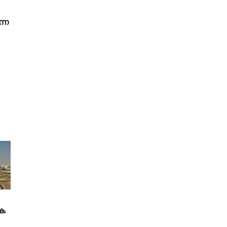
ന്ന
ക