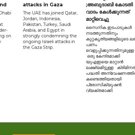
and
attacks in Gaza
;അബുദാബി കോടതി
വാദം കേൾക്കുന്നത്
 Dhabi
The UAE has joined Qatar,
Jordan, Indonesia,
മാറ്റിവെച്ചു
at
Pakistan, Turkey, Saudi
സൈനിക ഇടപാടുകൾ
der-
Arabia, and Egypt in
നടത്തുന്നതിനും
ing on
strongly condemning the
കുറ്റകൃത്യങ്ങളിലൂടെ ലഭി
y
ongoing Israeli attacks in
പണം
the Gaza Strip.
വെളുപ്പിക്കുന്നതിനുമുള്ള
ഒരു കേന്ദ്രമാക്കി
യുഎഇയെ മാറ്റാൻ
ലക്ഷ്യമിട്ടുള്ള ക്രിമിന
പദ്ധതി അന്വേഷണത്ത
കണ്ടെത്തിയതായി
പ്രോസിക്യൂഷൻ
വ്യക്തമാക്കി.