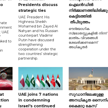
to
Presidents discuss
ഐലൻഡിൽ
strategic ties
നിർമ്മാണത്തിലിരിക്കു
കെട്ടിടത്തിൽ
UAE President His
Highness Sheikh
തീപിടുത്തം
imate
Mohamed bin Zayed Al
onment
ഔദ്യോഗിക
Nahyan and his Russian
t UAE
സ്രോതസ്സുകളിൽ നിന്ന്
counterpart Vladimir
f
മാത്രം വിവരങ്ങൾ
Putin have discussed
nked to
ശേഖരിക്കണമെന്ന്
strengthening
അധികൃതർ
cooperation under the
in
two countries' strategic
partnership.
at
UAE joins 7 nations
സുഡാനിലേക്കുള്ള
tion
in condemning
അനധികൃത സൈനി
u
Israel's continued
കൈമാറ്റ കേസ്