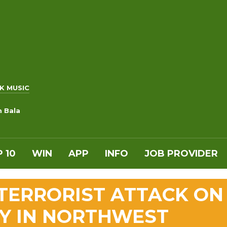
K MUSIC
m Bala
 10
WIN
APP
INFO
JOB PROVIDER
TERRORIST ATTACK ON
OY IN NORTHWEST