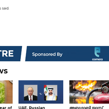
 said.
ws
ear of
UAE, Russian
അബുദാബി യാസ്