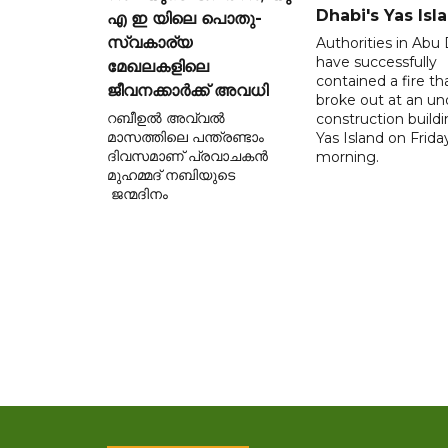
Dhabi's Yas Isl
എ ഇ യിലെ പൊതു-
സ്വകാര്യ
Authorities in Abu
have successfully
മേഖലകളിലെ
contained a fire th
ജീവനക്കാർക്ക് അവധി
broke out at an un
റബീഉൽ അവ്വൽ
construction build
മാസത്തിലെ പന്ത്രണ്ടാം
Yas Island on Frida
ദിവസമാണ് പ്രവാചകൻ
morning.
മുഹമ്മദ് നബിയുടെ
ജന്മദിനം