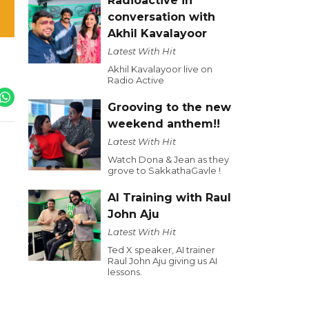
Radioactive in
conversation with
Akhil Kavalayoor
Latest With Hit
Akhil Kavalayoor live on
Radio Active
Grooving to the new
weekend anthem!!
Latest With Hit
Watch Dona & Jean as they
grove to SakkathaGavle !
AI Training with Raul
John Aju
Latest With Hit
Ted X speaker, AI trainer
Raul John Aju giving us AI
lessons.