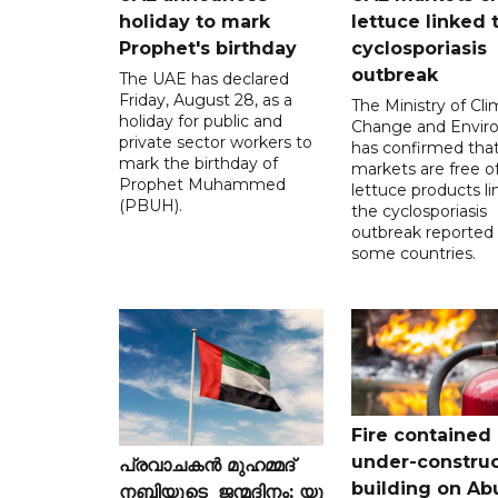
holiday to mark
lettuce linked 
Prophet's birthday
cyclosporiasis
outbreak
The UAE has declared
Friday, August 28, as a
The Ministry of Cl
holiday for public and
Change and Envir
private sector workers to
has confirmed tha
mark the birthday of
markets are free o
Prophet Muhammed
lettuce products li
(PBUH).
the cyclosporiasis
outbreak reported 
some countries.
Fire contained 
under-construc
പ്രവാചകൻ മുഹമ്മദ്
building on Ab
നബിയുടെ ജന്മദിനം; യു