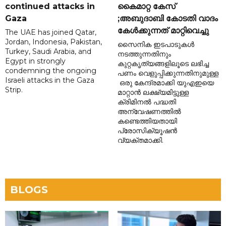
continued attacks in
കൈമാറ്റ കേസ്
Gaza
;അബുദാബി കോടതി വാദം
കേൾക്കുന്നത് മാറ്റിവെച്ചു
The UAE has joined Qatar,
Jordan, Indonesia, Pakistan,
സൈനിക ഇടപാടുകൾ
Turkey, Saudi Arabia, and
നടത്തുന്നതിനും
Egypt in strongly
കുറ്റകൃത്യങ്ങളിലൂടെ ലഭിച്ച
condemning the ongoing
പണം വെളുപ്പിക്കുന്നതിനുമുള്ള
Israeli attacks in the Gaza
ഒരു കേന്ദ്രമാക്കി യുഎഇയെ
Strip.
മാറ്റാൻ ലക്ഷ്യമിട്ടുള്ള
ക്രിമിനൽ പദ്ധതി
അന്വേഷണത്തിൽ
കണ്ടെത്തിയതായി
പ്രോസിക്യൂഷൻ
വ്യക്തമാക്കി.
BLOGS