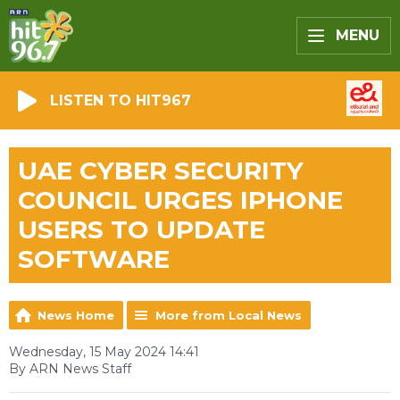
MENU
LISTEN TO HIT967
UAE CYBER SECURITY
COUNCIL URGES IPHONE
USERS TO UPDATE
SOFTWARE
News Home
More from Local News
Wednesday, 15 May 2024 14:41
By ARN News Staff