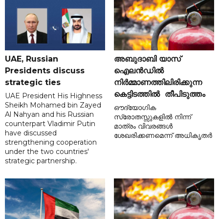
UAE, Russian
അബുദാബി യാസ്
Presidents discuss
ഐലൻഡിൽ
strategic ties
നിർമ്മാണത്തിലിരിക്കുന്ന
കെട്ടിടത്തിൽ തീപിടുത്തം
UAE President His Highness
Sheikh Mohamed bin Zayed
ഔദ്യോഗിക
Al Nahyan and his Russian
സ്രോതസ്സുകളിൽ നിന്ന്
counterpart Vladimir Putin
മാത്രം വിവരങ്ങൾ
have discussed
ശേഖരിക്കണമെന്ന് അധികൃതർ
strengthening cooperation
under the two countries'
strategic partnership.