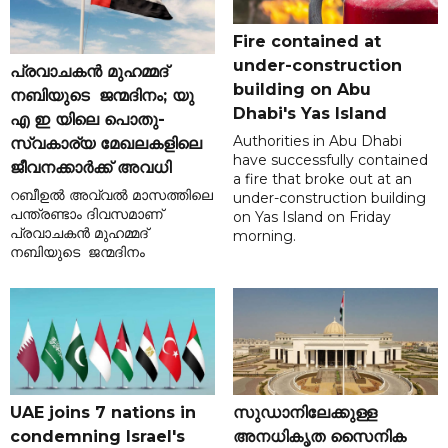
Fire contained at
under-construction
പ്രവാചകൻ മുഹമ്മദ്
building on Abu
നബിയുടെ ജന്മദിനം; യു
Dhabi's Yas Island
എ ഇ യിലെ പൊതു-
Authorities in Abu Dhabi
സ്വകാര്യ മേഖലകളിലെ
have successfully contained
ജീവനക്കാർക്ക് അവധി
a fire that broke out at an
റബീഉൽ അവ്വൽ മാസത്തിലെ
under-construction building
പന്ത്രണ്ടാം ദിവസമാണ്
on Yas Island on Friday
പ്രവാചകൻ മുഹമ്മദ്
morning.
നബിയുടെ ജന്മദിനം
UAE joins 7 nations in
സുഡാനിലേക്കുള്ള
condemning Israel's
അനധികൃത സൈനിക