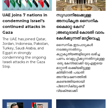
UAE joins 7 nations in
സുഡാനിലേക്കുള്ള
condemning Israel's
അനധികൃത സൈനിക
continued attacks in
കൈമാറ്റ കേസ്
Gaza
;അബുദാബി കോടതി വാദം
കേൾക്കുന്നത് മാറ്റിവെച്ചു
The UAE has joined Qatar,
Jordan, Indonesia, Pakistan,
സൈനിക ഇടപാടുകൾ
Turkey, Saudi Arabia, and
നടത്തുന്നതിനും
Egypt in strongly
കുറ്റകൃത്യങ്ങളിലൂടെ ലഭിച്ച
condemning the ongoing
പണം വെളുപ്പിക്കുന്നതിനുമുള്ള
Israeli attacks in the Gaza
ഒരു കേന്ദ്രമാക്കി യുഎഇയെ
Strip.
മാറ്റാൻ ലക്ഷ്യമിട്ടുള്ള
ക്രിമിനൽ പദ്ധതി
അന്വേഷണത്തിൽ
കണ്ടെത്തിയതായി
പ്രോസിക്യൂഷൻ
വ്യക്തമാക്കി.