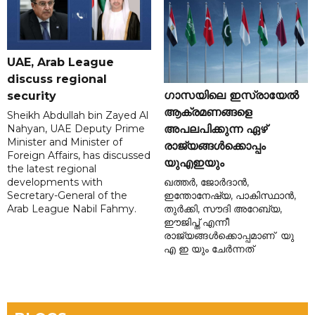
UAE, Arab League
discuss regional
ഗാസയിലെ ഇസ്രായേൽ
security
ആക്രമണങ്ങളെ
Sheikh Abdullah bin Zayed Al
Nahyan, UAE Deputy Prime
അപലപിക്കുന്ന ഏഴ്
Minister and Minister of
രാജ്യങ്ങൾക്കൊപ്പം
Foreign Affairs, has discussed
യുഎഇയും
the latest regional
developments with
ഖത്തർ, ജോർദാൻ,
Secretary-General of the
ഇന്തോനേഷ്യ, പാകിസ്ഥാൻ,
Arab League Nabil Fahmy.
തുർക്കി, സൗദി അറേബ്യ,
ഈജിപ്ത് എന്നീ
രാജ്യങ്ങൾക്കൊപ്പമാണ് യു
എ ഇ യും ചേർന്നത്