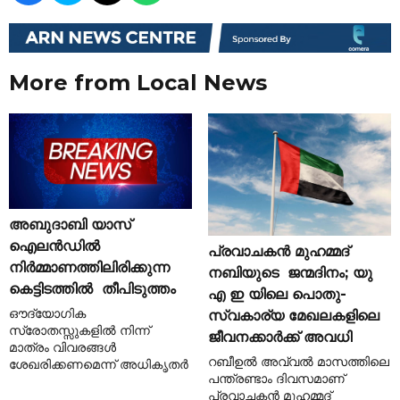
More from Local News
അബുദാബി യാസ്
ഐലൻഡിൽ
പ്രവാചകൻ മുഹമ്മദ്
നിർമ്മാണത്തിലിരിക്കുന്ന
നബിയുടെ ജന്മദിനം; യു
കെട്ടിടത്തിൽ തീപിടുത്തം
എ ഇ യിലെ പൊതു-
ഔദ്യോഗിക
സ്വകാര്യ മേഖലകളിലെ
സ്രോതസ്സുകളിൽ നിന്ന്
ജീവനക്കാർക്ക് അവധി
മാത്രം വിവരങ്ങൾ
റബീഉൽ അവ്വൽ മാസത്തിലെ
ശേഖരിക്കണമെന്ന് അധികൃതർ
പന്ത്രണ്ടാം ദിവസമാണ്
പ്രവാചകൻ മുഹമ്മദ്