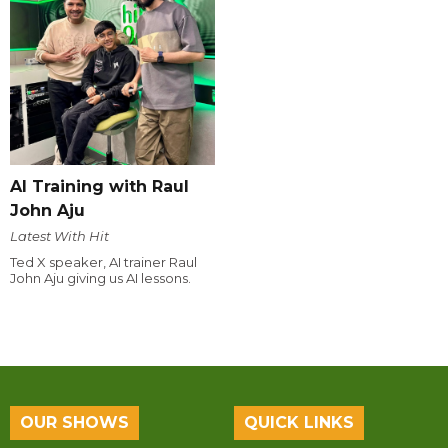
AI Training with Raul
John Aju
Latest With Hit
Ted X speaker, AI trainer Raul
John Aju giving us AI lessons.
OUR SHOWS
QUICK LINKS