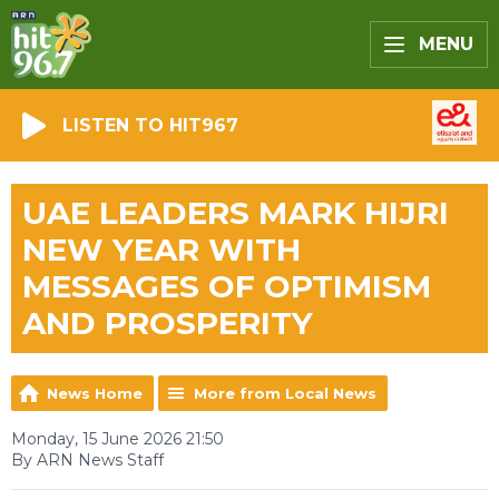
MENU
LISTEN TO HIT967
UAE LEADERS MARK HIJRI
NEW YEAR WITH
MESSAGES OF OPTIMISM
AND PROSPERITY
News Home
More from Local News
Monday, 15 June 2026 21:50
By ARN News Staff