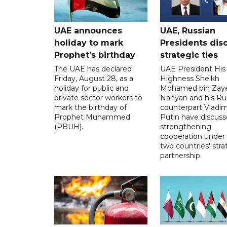
UAE announces
UAE, Russian
holiday to mark
Presidents dis
Prophet's birthday
strategic ties
The UAE has declared
UAE President His
Friday, August 28, as a
Highness Sheikh
holiday for public and
Mohamed bin Zaye
private sector workers to
Nahyan and his Ru
mark the birthday of
counterpart Vladim
Prophet Muhammed
Putin have discus
(PBUH).
strengthening
cooperation under
two countries' stra
partnership.