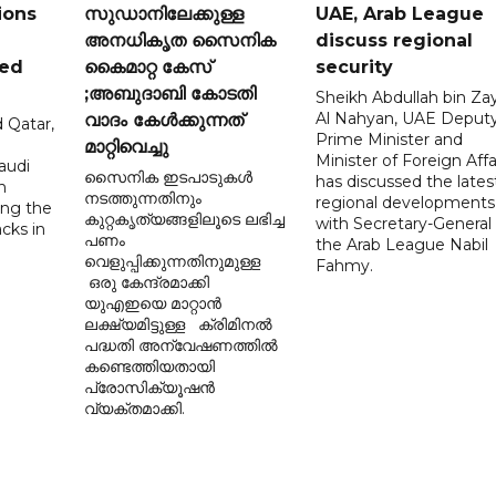
ions
സുഡാനിലേക്കുള്ള
UAE, Arab League
അനധികൃത സൈനിക
discuss regional
ued
കൈമാറ്റ കേസ്
security
;അബുദാബി കോടതി
Sheikh Abdullah bin Za
Al Nahyan, UAE Deput
വാദം കേൾക്കുന്നത്
 Qatar,
Prime Minister and
മാറ്റിവെച്ചു
Minister of Foreign Affai
audi
സൈനിക ഇടപാടുകൾ
has discussed the lates
n
നടത്തുന്നതിനും
regional developments
ng the
കുറ്റകൃത്യങ്ങളിലൂടെ ലഭിച്ച
with Secretary-General 
acks in
പണം
the Arab League Nabil
വെളുപ്പിക്കുന്നതിനുമുള്ള
Fahmy.
ഒരു കേന്ദ്രമാക്കി
യുഎഇയെ മാറ്റാൻ
ലക്ഷ്യമിട്ടുള്ള ക്രിമിനൽ
പദ്ധതി അന്വേഷണത്തിൽ
കണ്ടെത്തിയതായി
പ്രോസിക്യൂഷൻ
വ്യക്തമാക്കി.