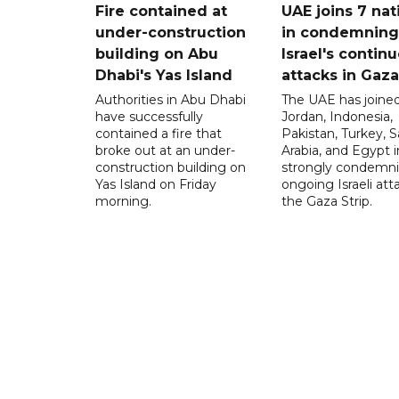
Fire contained at
UAE joins 7 nat
under-construction
in condemning
building on Abu
Israel's contin
Dhabi's Yas Island
attacks in Gaza
Authorities in Abu Dhabi
The UAE has joined
have successfully
Jordan, Indonesia,
contained a fire that
Pakistan, Turkey, S
broke out at an under-
Arabia, and Egypt i
construction building on
strongly condemni
Yas Island on Friday
ongoing Israeli att
morning.
the Gaza Strip.