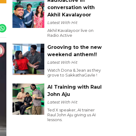
Radioactive in
conversation with
Akhil Kavalayoor
Latest With Hit
Akhil Kavalayoor live on
Radio Active
Grooving to the new
weekend anthem!!
Latest With Hit
Watch Dona & Jean as they
grove to SakkathaGavle !
AI Training with Raul
John Aju
Latest With Hit
Ted X speaker, AI trainer
Raul John Aju giving us AI
lessons.