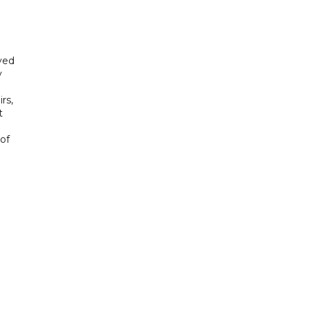
yed
y
rs,
t
of