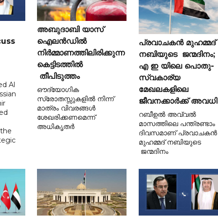
അബുദാബി യാസ്
cuss
ഐലൻഡിൽ
പ്രവാചകൻ മുഹമ്മദ്
നിർമ്മാണത്തിലിരിക്കുന്ന
നബിയുടെ ജന്മദിനം;
കെട്ടിടത്തിൽ
എ ഇ യിലെ പൊതു-
തീപിടുത്തം
സ്വകാര്യ
d Al
മേഖലകളിലെ
ഔദ്യോഗിക
ssian
സ്രോതസ്സുകളിൽ നിന്ന്
ജീവനക്കാർക്ക് അവധി
ir
മാത്രം വിവരങ്ങൾ
sed
റബീഉൽ അവ്വൽ
ശേഖരിക്കണമെന്ന്
മാസത്തിലെ പന്ത്രണ്ടാം
അധികൃതർ
 the
ദിവസമാണ് പ്രവാചകൻ
tegic
മുഹമ്മദ് നബിയുടെ
ജന്മദിനം