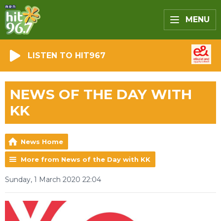
MENU
LISTEN TO HIT967
NEWS OF THE DAY WITH
KK
News Home
More from News of the Day with KK
Sunday, 1 March 2020 22:04