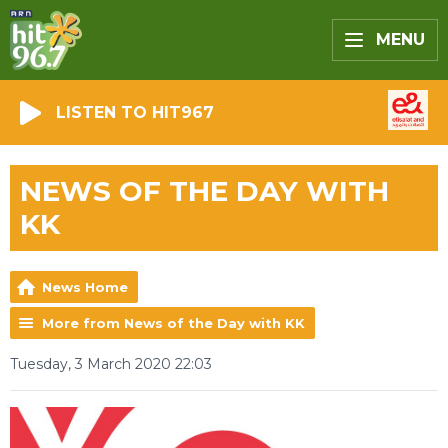
MENU
LISTEN TO HIT967
NEWS OF THE DAY WITH
KK
News Home
More from News of the Day with KK
Tuesday, 3 March 2020 22:03