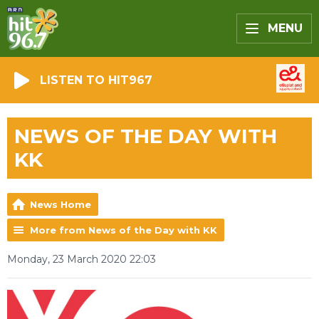
MENU
LISTEN TO HIT967
NEWS OF THE DAY WITH
KK
News Home
More from News of the Day with KK
Monday, 23 March 2020 22:03