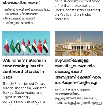
have successfully contained
ജീവനക്കാർക്ക് അവധി
a fire that broke out at an
റബീഉൽ അവ്വൽ മാസത്തിലെ
under-construction building
പന്ത്രണ്ടാം ദിവസമാണ്
on Yas Island on Friday
പ്രവാചകൻ മുഹമ്മദ്
morning.
നബിയുടെ ജന്മദിനം
UAE joins 7 nations in
സുഡാനിലേക്കുള്ള
condemning Israel's
അനധികൃത സൈനിക
continued attacks in
കൈമാറ്റ കേസ്
Gaza
;അബുദാബി കോടതി വാദം
കേൾക്കുന്നത് മാറ്റിവെച്ചു
The UAE has joined Qatar,
Jordan, Indonesia, Pakistan,
സൈനിക ഇടപാടുകൾ
Turkey, Saudi Arabia, and
നടത്തുന്നതിനും
Egypt in strongly
കുറ്റകൃത്യങ്ങളിലൂടെ ലഭിച്ച
condemning the ongoing
പണം വെളുപ്പിക്കുന്നതിനുമുള്ള