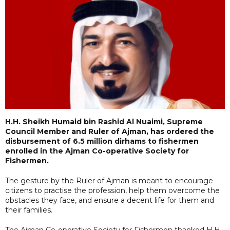
H.H. Sheikh Humaid bin Rashid Al Nuaimi, Supreme
Council Member and Ruler of Ajman, has ordered the
disbursement of 6.5 million dirhams to fishermen
enrolled in the Ajman Co-operative Society for
Fishermen.
The gesture by the Ruler of Ajman is meant to encourage
citizens to practise the profession, help them overcome the
obstacles they face, and ensure a decent life for them and
their families.
The Ajman Co-operative Society for Fishermen thanked H.H.