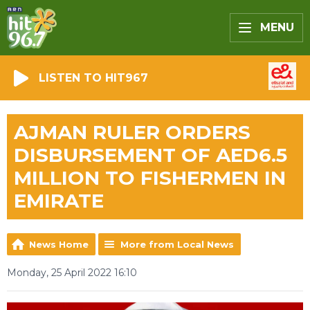
MENU
LISTEN TO HIT967
AJMAN RULER ORDERS
DISBURSEMENT OF AED6.5
MILLION TO FISHERMEN IN
EMIRATE
News Home
More from Local News
Monday, 25 April 2022 16:10