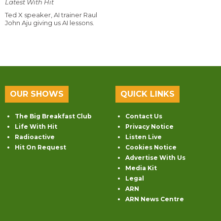
Latest With Hit
Ted X speaker, AI trainer Raul
John Aju giving us AI lessons.
OUR SHOWS
QUICK LINKS
The Big Breakfast Club
Contact Us
Life With Hit
Privacy Notice
Radioactive
Listen Live
Hit On Request
Cookies Notice
Advertise With Us
Media Kit
Legal
ARN
ARN News Centre