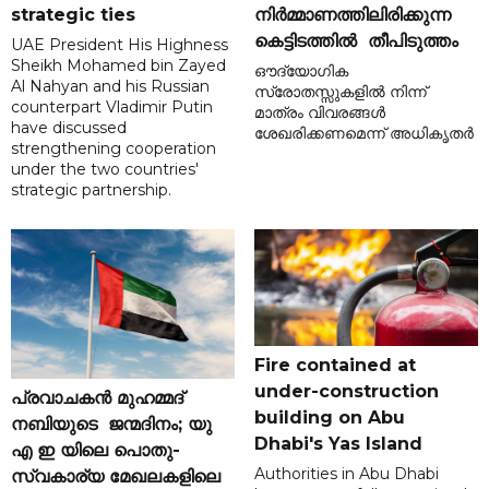
strategic ties
നിർമ്മാണത്തിലിരിക്കുന്ന
കെട്ടിടത്തിൽ തീപിടുത്തം
UAE President His Highness
Sheikh Mohamed bin Zayed
ഔദ്യോഗിക
Al Nahyan and his Russian
സ്രോതസ്സുകളിൽ നിന്ന്
counterpart Vladimir Putin
മാത്രം വിവരങ്ങൾ
have discussed
ശേഖരിക്കണമെന്ന് അധികൃതർ
strengthening cooperation
under the two countries'
strategic partnership.
Fire contained at
under-construction
പ്രവാചകൻ മുഹമ്മദ്
building on Abu
നബിയുടെ ജന്മദിനം; യു
Dhabi's Yas Island
എ ഇ യിലെ പൊതു-
Authorities in Abu Dhabi
സ്വകാര്യ മേഖലകളിലെ