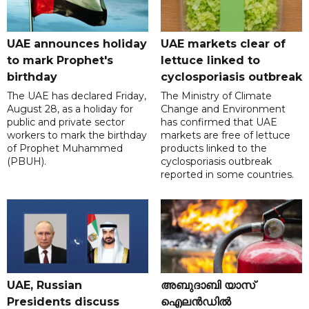
UAE announces holiday
UAE markets clear of
to mark Prophet's
lettuce linked to
birthday
cyclosporiasis outbreak
The UAE has declared Friday,
The Ministry of Climate
August 28, as a holiday for
Change and Environment
public and private sector
has confirmed that UAE
workers to mark the birthday
markets are free of lettuce
of Prophet Muhammed
products linked to the
(PBUH).
cyclosporiasis outbreak
reported in some countries.
UAE, Russian
അബുദാബി യാസ്
Presidents discuss
ഐലൻഡിൽ