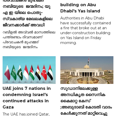
പ്രവാചകൻ മുഹമ്മദ്
building on Abu
നബിയുടെ ജന്മദിനം; യു
Dhabi's Yas Island
എ ഇ യിലെ പൊതു-
Authorities in Abu Dhabi
സ്വകാര്യ മേഖലകളിലെ
have successfully contained
ജീവനക്കാർക്ക് അവധി
a fire that broke out at an
റബീഉൽ അവ്വൽ മാസത്തിലെ
under-construction building
പന്ത്രണ്ടാം ദിവസമാണ്
on Yas Island on Friday
പ്രവാചകൻ മുഹമ്മദ്
morning.
നബിയുടെ ജന്മദിനം
UAE joins 7 nations in
സുഡാനിലേക്കുള്ള
condemning Israel's
അനധികൃത സൈനിക
continued attacks in
കൈമാറ്റ കേസ്
Gaza
;അബുദാബി കോടതി വാദം
കേൾക്കുന്നത് മാറ്റിവെച്ചു
The UAE has joined Qatar,