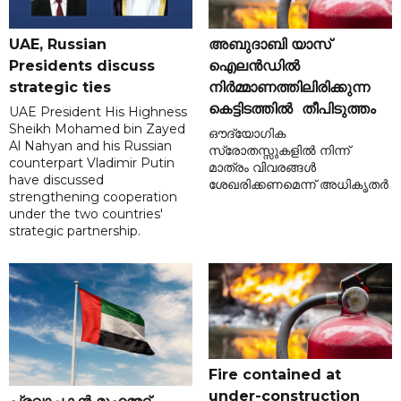
UAE, Russian
അബുദാബി യാസ്
Presidents discuss
ഐലൻഡിൽ
strategic ties
നിർമ്മാണത്തിലിരിക്കുന്ന
കെട്ടിടത്തിൽ തീപിടുത്തം
UAE President His Highness
Sheikh Mohamed bin Zayed
ഔദ്യോഗിക
Al Nahyan and his Russian
സ്രോതസ്സുകളിൽ നിന്ന്
counterpart Vladimir Putin
മാത്രം വിവരങ്ങൾ
have discussed
ശേഖരിക്കണമെന്ന് അധികൃതർ
strengthening cooperation
under the two countries'
strategic partnership.
Fire contained at
under-construction