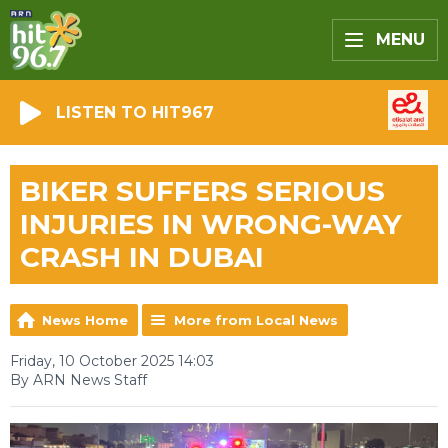
MENU
LISTEN TO HIT967
BIKER SUFFERS SERIOUS
INJURIES IN WRONG-WAY
CRASH IN DUBAI
News Home
More from Local News
Friday, 10 October 2025 14:03
By ARN News Staff