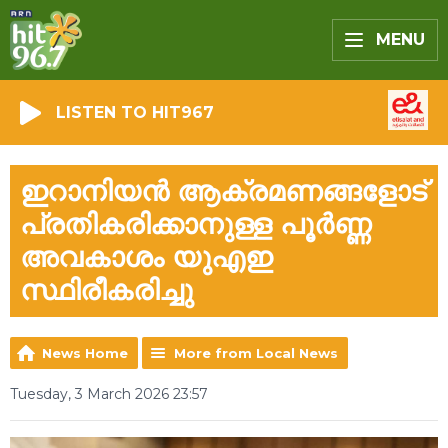
MENU
LISTEN TO HIT967
ഇറാനിയൻ ആക്രമണങ്ങളോട്
പ്രതികരിക്കാനുള്ള പൂർണ്ണ
അവകാശം യുഎഇ
സ്ഥിരീകരിച്ചു
News Home
More from Local News
Tuesday, 3 March 2026 23:57