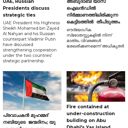
UAE, Russian
അബുദാബി യാസ്
Presidents discuss
ഐലൻഡിൽ
strategic ties
നിർമ്മാണത്തിലിരിക്കുന്ന
കെട്ടിടത്തിൽ തീപിടുത്തം
UAE President His Highness
Sheikh Mohamed bin Zayed
ഔദ്യോഗിക
Al Nahyan and his Russian
സ്രോതസ്സുകളിൽ നിന്ന്
counterpart Vladimir Putin
മാത്രം വിവരങ്ങൾ
have discussed
ശേഖരിക്കണമെന്ന് അധികൃതർ
strengthening cooperation
under the two countries'
strategic partnership.
Fire contained at
under-construction
പ്രവാചകൻ മുഹമ്മദ്
building on Abu
നബിയുടെ ജന്മദിനം; യു
Dhabi's Yas Island