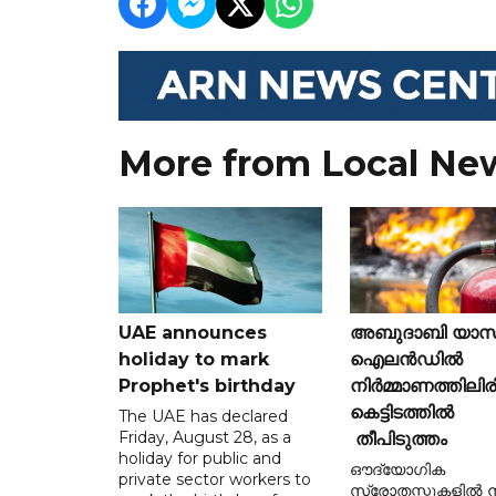
More from Local Ne
UAE announces
അബുദാബി യാസ
holiday to mark
ഐലൻഡിൽ
Prophet's birthday
നിർമ്മാണത്തിലിരി
കെട്ടിടത്തിൽ
The UAE has declared
Friday, August 28, as a
തീപിടുത്തം
holiday for public and
ഔദ്യോഗിക
private sector workers to
സ്രോതസ്സുകളിൽ നി