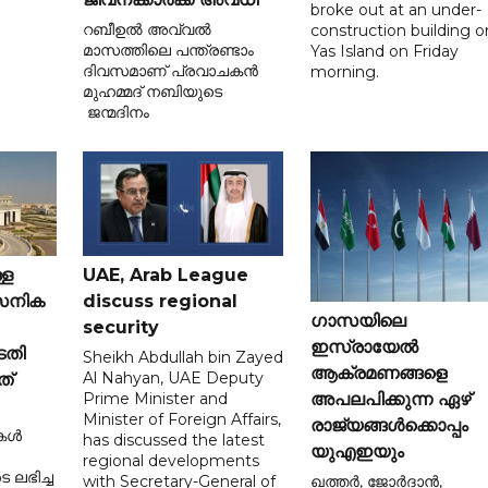
broke out at an under-
റബീഉൽ അവ്വൽ
construction building o
മാസത്തിലെ പന്ത്രണ്ടാം
Yas Island on Friday
ദിവസമാണ് പ്രവാചകൻ
morning.
മുഹമ്മദ് നബിയുടെ
ജന്മദിനം
്ള
UAE, Arab League
ൈനിക
discuss regional
ഗാസയിലെ
security
ഇസ്രായേൽ
ടതി
Sheikh Abdullah bin Zayed
ആക്രമണങ്ങളെ
Al Nahyan, UAE Deputy
ത്
Prime Minister and
അപലപിക്കുന്ന ഏഴ്
Minister of Foreign Affairs,
രാജ്യങ്ങൾക്കൊപ്പം
കൾ
has discussed the latest
യുഎഇയും
regional developments
 ലഭിച്ച
with Secretary-General of
ഖത്തർ, ജോർദാൻ,