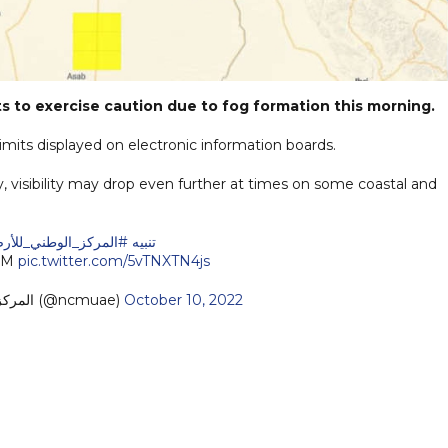
ts to exercise caution due to fog formation this morning.
imits displayed on electronic information boards.
 visibility may drop even further at times on some coastal and
#تنبيه
المركز_الوطني_للأرصا
CM
pic.twitter.com/5vTNXTN4js
— المركز الوطني للأرصاد (@ncmuae)
October 10, 2022