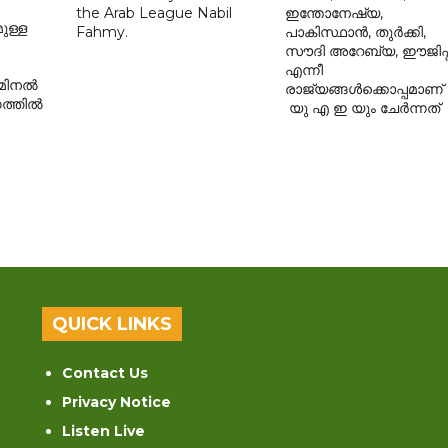
the Arab League Nabil
ഇന്തോനേഷ്യ,
മുള്ള
Fahmy.
പാകിസ്ഥാൻ, തുർക്കി,
സൗദി അറേബ്യ, ഈജിപ്ത
എന്നീ
രിമിനൽ
രാജ്യങ്ങൾക്കൊപ്പമാണ്
ത്തിൽ
യു എ ഇ യും ചേർന്നത്
QUICK LINKS
Contact Us
Privacy Notice
Listen Live