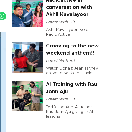
Radioactive in
conversation with
Akhil Kavalayoor
Latest With Hit
Akhil Kavalayoor live on
Radio Active
Grooving to the new
weekend anthem!!
Latest With Hit
Watch Dona & Jean as they
grove to SakkathaGavle !
AI Training with Raul
John Aju
Latest With Hit
Ted X speaker, AI trainer
Raul John Aju giving us AI
lessons.