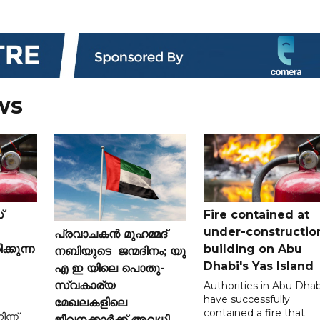
ws
്
Fire contained at
under-constructio
പ്രവാചകൻ മുഹമ്മദ്
ക്കുന്ന
building on Abu
നബിയുടെ ജന്മദിനം; യു
Dhabi's Yas Island
എ ഇ യിലെ പൊതു-
സ്വകാര്യ
Authorities in Abu Dhab
have successfully
മേഖലകളിലെ
contained a fire that
ന്ന്
ജീവനക്കാർക്ക് അവധി