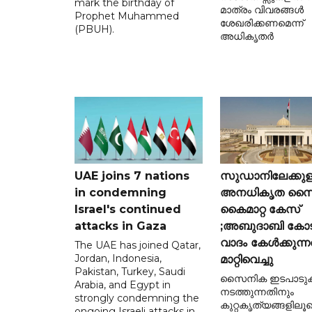
mark the birthday of
മാത്രം വിവരങ്ങൾ
Prophet Muhammed
ശേഖരിക്കണമെന്ന്
(PBUH).
അധികൃതർ
UAE joins 7 nations
സുഡാനിലേക്കുള
in condemning
അനധികൃത സ
Israel's continued
കൈമാറ്റ കേസ്
attacks in Gaza
;അബുദാബി കോ
വാദം കേൾക്കുന്ന
The UAE has joined Qatar,
Jordan, Indonesia,
മാറ്റിവെച്ചു
Pakistan, Turkey, Saudi
സൈനിക ഇടപാടു
Arabia, and Egypt in
നടത്തുന്നതിനും
strongly condemning the
കുറ്റകൃത്യങ്ങളിലൂടെ
ongoing Israeli attacks in