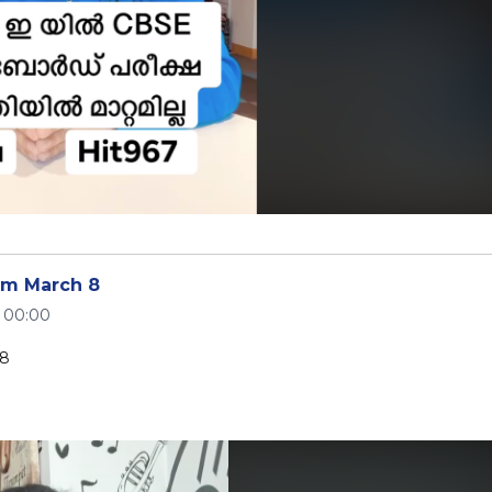
rom March 8
0 00:00
 8