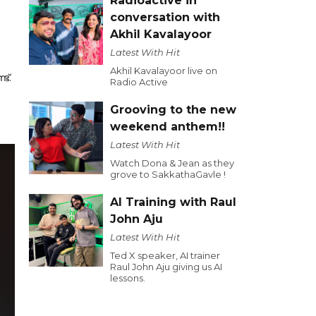
Radioactive in
conversation with
Akhil Kavalayoor
Latest With Hit
Akhil Kavalayoor live on
ട്.
Radio Active
Grooving to the new
weekend anthem!!
Latest With Hit
Watch Dona & Jean as they
grove to SakkathaGavle !
AI Training with Raul
John Aju
Latest With Hit
Ted X speaker, AI trainer
Raul John Aju giving us AI
lessons.