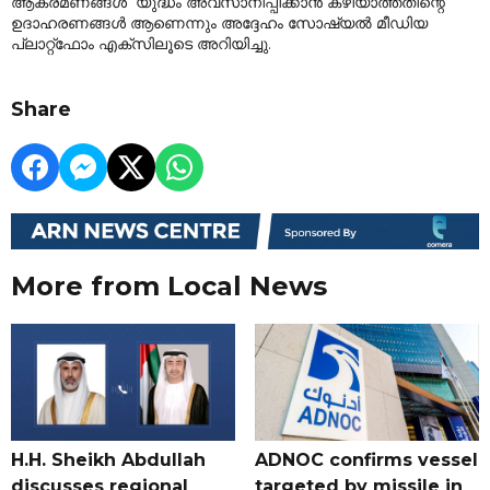
ആക്രമണങ്ങൾ യുദ്ധം അവസാനിപ്പിക്കാൻ കഴിയാത്തതിന്റെ
ഉദാഹരണങ്ങൾ ആണെന്നും അദ്ദേഹം സോഷ്യൽ മീഡിയ
പ്ലാറ്റ്‌ഫോം എക്‌സിലൂടെ അറിയിച്ചു.
Share
More from Local News
H.H. Sheikh Abdullah
ADNOC confirms vessel
discusses regional
targeted by missile in