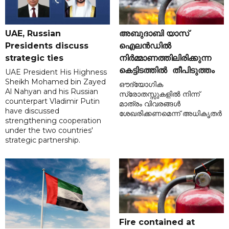
UAE, Russian
അബുദാബി യാസ്
Presidents discuss
ഐലൻഡിൽ
strategic ties
നിർമ്മാണത്തിലിരിക്കുന്ന
കെട്ടിടത്തിൽ തീപിടുത്തം
UAE President His Highness
Sheikh Mohamed bin Zayed
ഔദ്യോഗിക
Al Nahyan and his Russian
സ്രോതസ്സുകളിൽ നിന്ന്
counterpart Vladimir Putin
മാത്രം വിവരങ്ങൾ
have discussed
ശേഖരിക്കണമെന്ന് അധികൃതർ
strengthening cooperation
under the two countries'
strategic partnership.
Fire contained at