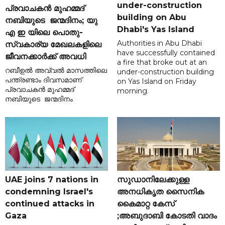
under-construction
പ്രവാചകൻ മുഹമ്മദ്
building on Abu
നബിയുടെ ജന്മദിനം; യു
Dhabi's Yas Island
എ ഇ യിലെ പൊതു-
Authorities in Abu Dhabi
സ്വകാര്യ മേഖലകളിലെ
have successfully contained
ജീവനക്കാർക്ക് അവധി
a fire that broke out at an
റബീഉൽ അവ്വൽ മാസത്തിലെ
under-construction building
പന്ത്രണ്ടാം ദിവസമാണ്
on Yas Island on Friday
പ്രവാചകൻ മുഹമ്മദ്
morning.
നബിയുടെ ജന്മദിനം
UAE joins 7 nations in
സുഡാനിലേക്കുള്ള
condemning Israel's
അനധികൃത സൈനിക
continued attacks in
കൈമാറ്റ കേസ്
Gaza
;അബുദാബി കോടതി വാദം