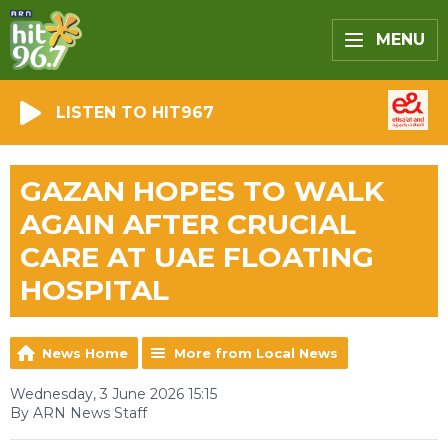
MENU
LISTEN TO HIT967
GAZAN HOPES TO WALK
AGAIN AFTER CRUCIAL
CARE AT UAE FLOATING
HOSPITAL
News Home
More from Local News
Wednesday, 3 June 2026 15:15
By ARN News Staff