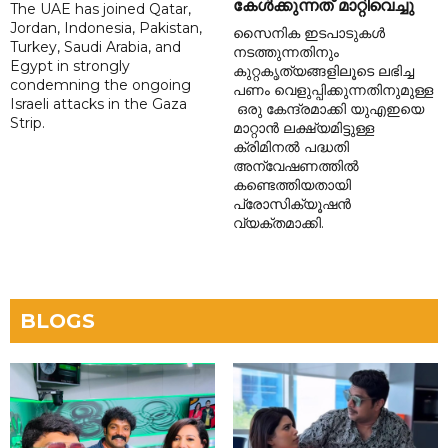
കേൾക്കുന്നത് മാറ്റിവെച്ചു
The UAE has joined Qatar,
Jordan, Indonesia, Pakistan,
സൈനിക ഇടപാടുകൾ
Turkey, Saudi Arabia, and
നടത്തുന്നതിനും
Egypt in strongly
കുറ്റകൃത്യങ്ങളിലൂടെ ലഭിച്ച
condemning the ongoing
പണം വെളുപ്പിക്കുന്നതിനുമുള്ള
Israeli attacks in the Gaza
ഒരു കേന്ദ്രമാക്കി യുഎഇയെ
Strip.
മാറ്റാൻ ലക്ഷ്യമിട്ടുള്ള
ക്രിമിനൽ പദ്ധതി
അന്വേഷണത്തിൽ
കണ്ടെത്തിയതായി
പ്രോസിക്യൂഷൻ
വ്യക്തമാക്കി.
BLOGS