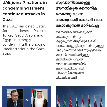
UAE joins 7 nations in
സുഡാനിലേക്കുള്ള
condemning Israel's
അനധികൃത സൈനിക
continued attacks in
കൈമാറ്റ കേസ്
Gaza
;അബുദാബി കോടതി വാദം
കേൾക്കുന്നത് മാറ്റിവെച്ചു
The UAE has joined Qatar,
Jordan, Indonesia, Pakistan,
സൈനിക ഇടപാടുകൾ
Turkey, Saudi Arabia, and
നടത്തുന്നതിനും
Egypt in strongly
കുറ്റകൃത്യങ്ങളിലൂടെ ലഭിച്ച
condemning the ongoing
പണം വെളുപ്പിക്കുന്നതിനുമുള്ള
Israeli attacks in the Gaza
ഒരു കേന്ദ്രമാക്കി യുഎഇയെ
Strip.
മാറ്റാൻ ലക്ഷ്യമിട്ടുള്ള
ക്രിമിനൽ പദ്ധതി
അന്വേഷണത്തിൽ
കണ്ടെത്തിയതായി
പ്രോസിക്യൂഷൻ
വ്യക്തമാക്കി.