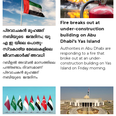
Fire breaks out at
under-construction
പ്രവാചകൻ മുഹമ്മദ്
building on Abu
നബിയുടെ ജന്മദിനം; യു
Dhabi's Yas Island
എ ഇ യിലെ പൊതു-
Authorities in Abu Dhabi are
സ്വകാര്യ മേഖലകളിലെ
responding to a fire that
ജീവനക്കാർക്ക് അവധി
broke out at an under-
റബീഉൽ അവ്വൽ മാസത്തിലെ
construction building on Yas
പന്ത്രണ്ടാം ദിവസമാണ്
Island on Friday morning.
പ്രവാചകൻ മുഹമ്മദ്
നബിയുടെ ജന്മദിനം