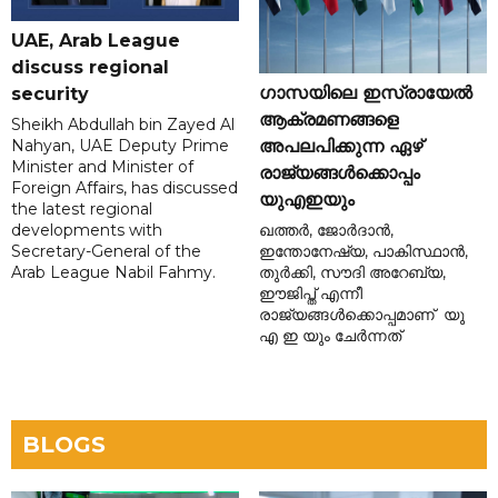
UAE, Arab League
discuss regional
ഗാസയിലെ ഇസ്രായേൽ
security
ആക്രമണങ്ങളെ
Sheikh Abdullah bin Zayed Al
Nahyan, UAE Deputy Prime
അപലപിക്കുന്ന ഏഴ്
Minister and Minister of
രാജ്യങ്ങൾക്കൊപ്പം
Foreign Affairs, has discussed
യുഎഇയും
the latest regional
developments with
ഖത്തർ, ജോർദാൻ,
Secretary-General of the
ഇന്തോനേഷ്യ, പാകിസ്ഥാൻ,
Arab League Nabil Fahmy.
തുർക്കി, സൗദി അറേബ്യ,
ഈജിപ്ത് എന്നീ
രാജ്യങ്ങൾക്കൊപ്പമാണ് യു
എ ഇ യും ചേർന്നത്
BLOGS