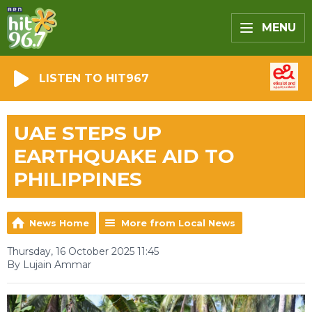
MENU
LISTEN TO HIT967
UAE STEPS UP
EARTHQUAKE AID TO
PHILIPPINES
News Home
More from Local News
Thursday, 16 October 2025 11:45
By Lujain Ammar